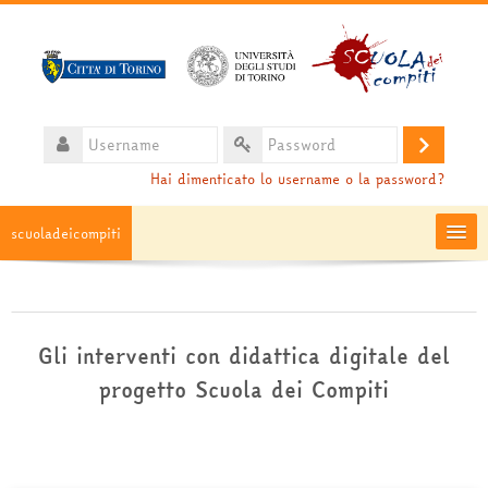
Vai
al
contenuto
principale
Username
Login
Password
Hai dimenticato lo username o la password?
scuoladeicompiti
Moodle community
HelpDesk
Gli interventi con didattica digitale del
progetto Scuola dei Compiti
Italiano ‎(it)‎
Cerca
corsi
Inv