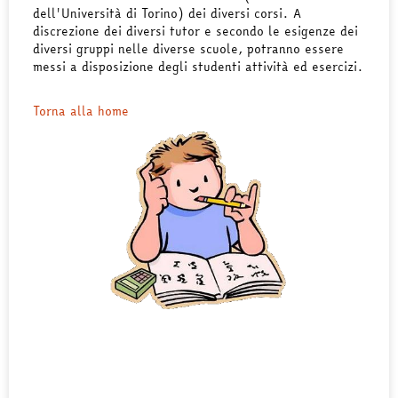
dell'Università di Torino) dei diversi corsi. A
discrezione dei diversi tutor e secondo le esigenze dei
diversi gruppi nelle diverse scuole, potranno essere
messi a disposizione degli studenti attività ed esercizi.
Torna alla home